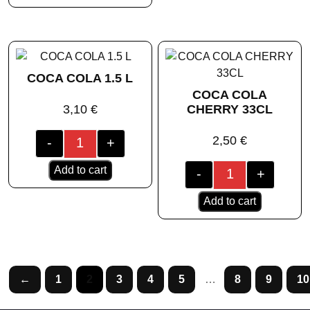
COCA COLA 1.5 L
COCA COLA
3,10
€
CHERRY 33CL
2,50
€
-
+
Add to cart
-
+
Add to cart
←
1
2
3
4
5
…
8
9
10