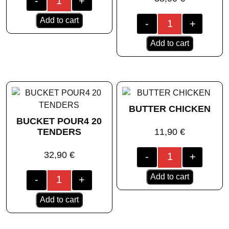
-
+
Add to cart
-
+
Add to cart
BUTTER CHICKEN
BUCKET POUR4 20
TENDERS
11,90
€
32,90
€
-
+
Add to cart
-
+
Add to cart