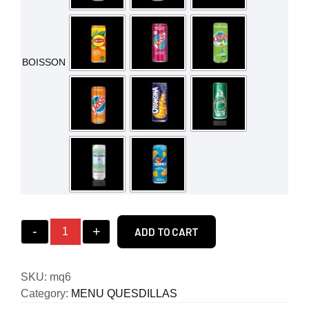
BOISSON
-
+
ADD TO CART
SKU:
mq6
Category:
MENU QUESDILLAS