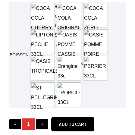
BOISSON
-
+
ADD TO CART