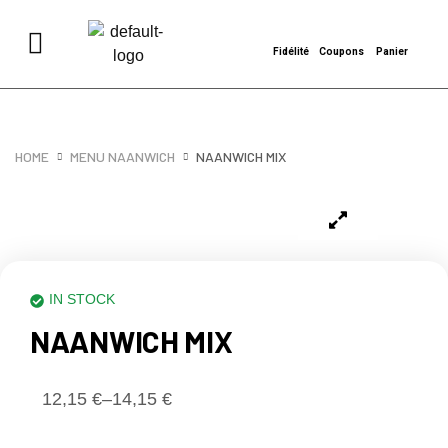
Fidélité
Coupons
Panier
HOME
MENU NAANWICH
NAANWICH MIX
IN STOCK
NAANWICH MIX
12,15
€
–
14,15
€