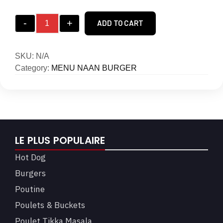
-
+
ADD TO CART
SKU:
N/A
Category:
MENU NAAN BURGER
LE PLUS POPULAIRE
Hot Dog
Burgers
Poutine
Poulets & Buckets
Poulet Tikka Masala