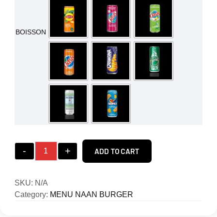
BOISSON
-
+
ADD TO CART
SKU:
N/A
Category:
MENU NAAN BURGER